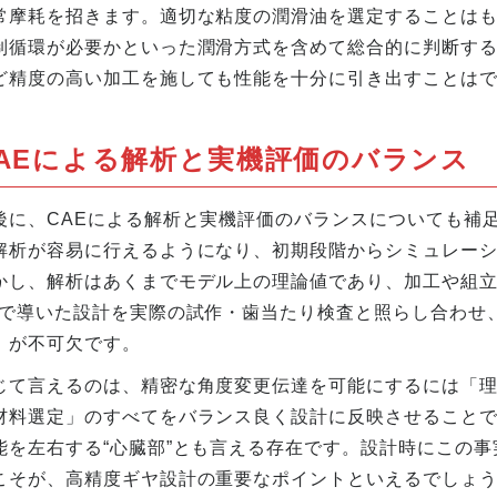
常摩耗を招きます。適切な粘度の潤滑油を選定することは
制循環が必要かといった潤滑方式を含めて総合的に判断す
ど精度の高い加工を施しても性能を十分に引き出すことは
AEによる解析と実機評価のバランス
後に、CAEによる解析と実機評価のバランスについても補
解析が容易に行えるようになり、初期段階からシミュレー
かし、解析はあくまでモデル上の理論値であり、加工や組立
Eで導いた設計を実際の試作・歯当たり検査と照らし合わせ
」が不可欠です。
じて言えるのは、精密な角度変更伝達を可能にするには「
材料選定」のすべてをバランス良く設計に反映させること
能を左右する“心臓部”とも言える存在です。設計時にこの
こそが、高精度ギヤ設計の重要なポイントといえるでしょ