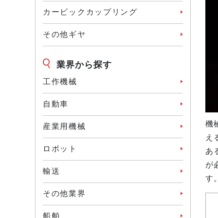
カービックカップリング
その他ギヤ
業界から探す
工作機械
⾃動⾞
機
産業⽤機械
え
ロボット
あ
が
輸送
す
その他業界
船舶