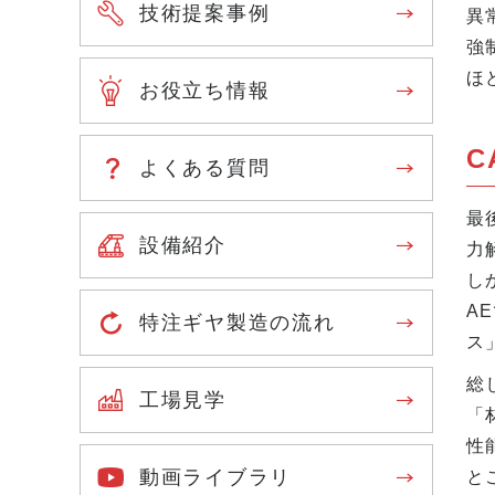
技術提案事例
異
強
ほ
お役立ち情報
C
よくある質問
最
設備紹介
力
し
A
特注ギヤ製造の流れ
ス
総
工場見学
「
性
動画ライブラリ
と