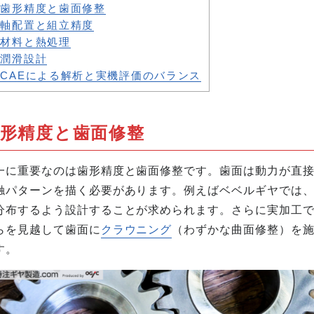
歯形精度と歯面修整
軸配置と組立精度
材料と熱処理
潤滑設計
CAEによる解析と実機評価のバランス
形精度と歯面修整
一に重要なのは歯形精度と歯面修整です。歯面は動力が直
触パターンを描く必要があります。例えばベベルギヤでは
分布するよう設計することが求められます。さらに実加工
らを見越して歯面に
クラウニング
（わずかな曲面修整）を
す。