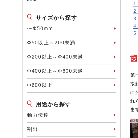
1
2
サイズから探す
3
4
〜Φ50mm
5
Φ50以上～200未満
歯
Φ200以上～Φ400未満
Φ400以上～Φ600未満
第
接
Φ600以上
に
れ
用途から探す
ま
動力伝達
割出