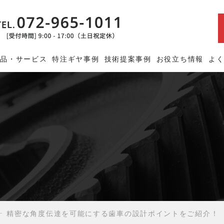
商品・サービス
特注ギヤ事例
技術提案事例
お役立ち情報
よ
精密な角度伝達を可能にする歯車の設計ポイントをご紹介！