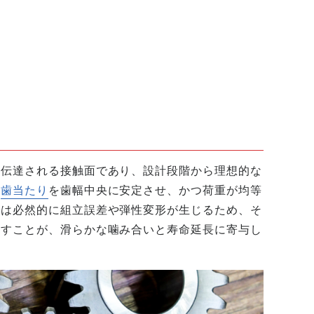
接伝達される接触面であり、設計段階から理想的な
、
歯当たり
を歯幅中央に安定させ、かつ荷重が均等
では必然的に組立誤差や弾性変形が生じるため、そ
施すことが、滑らかな噛み合いと寿命延長に寄与し