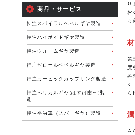
り
商品・サービス
お
も
特注スパイラルベベルギヤ製造
特注ハイポイドギヤ製造
材
特注ウォームギヤ製造
第
特注ゼロールベベルギヤ製造
度
昇
特注カービックカップリング製造
く
ら
特注ヘリカルギヤ(はすば歯車)製
造
潤
特注平歯車（スパーギヤ）製造
さ