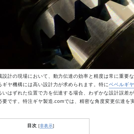
械設計の現場において、動力伝達の効率と精度は常に重要
るギヤ機構には高い設計力が求められます。特に
ベベルギ
るいはずれた位置で力を伝達する場合、わずかな設計誤差
必要です。特注ギヤ製造.comでは、精密な角度変更伝達
。
目次
[
非表示
]