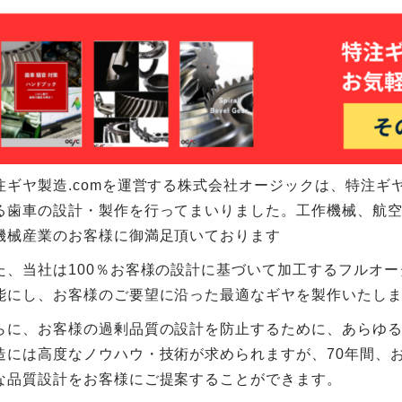
注ギヤ製造.comを運営する株式会社オージックは、特注
る歯車の設計・製作を行ってまいりました。工作機械、航空
機械産業のお客様に御満足頂いております
た、当社は100％お客様の設計に基づいて加工するフルオ
能にし、お客様のご要望に沿った最適なギヤを製作いたし
らに、お客様の過剰品質の設計を防止するために、あらゆる角
造には高度なノウハウ・技術が求められますが、70年間、
な品質設計をお客様にご提案することができます。