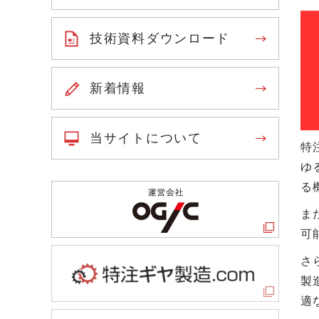
技術資料ダウンロード
新着情報
当サイトについて
特
ゆ
る
ま
可
さ
製
適