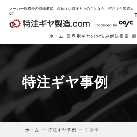
メーカー規格外の特殊形状、高精度な特注ギヤのことなら、特注ギヤ製造.c
om
ホーム
業界別ギヤのお悩み解決提案
特注ギヤ事例
特注ギヤ事例
平歯車
ホーム