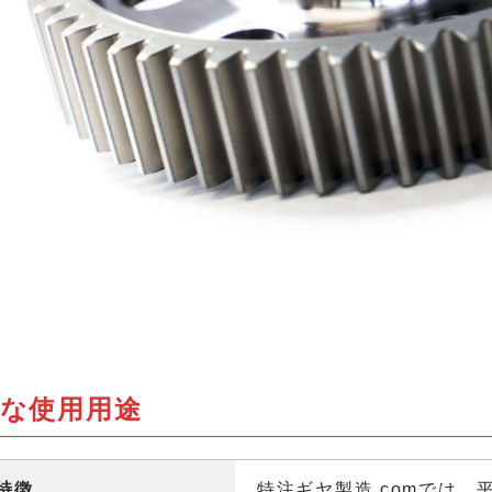
な使用用途
特徴
特注ギヤ製造.comでは