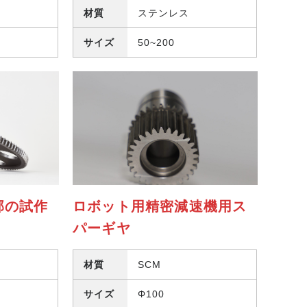
材質
ステンレス
サイズ
50~200
部の試作
ロボット用精密減速機用ス
パーギヤ
材質
SCM
サイズ
Φ100