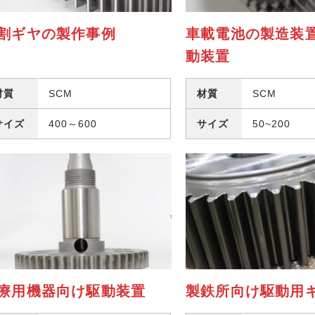
割ギヤの製作事例
車載電池の製造装
動装置
材質
SCM
材質
SCM
サイズ
400～600
サイズ
50~200
療用機器向け駆動装置
製鉄所向け駆動用