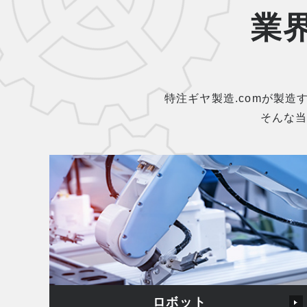
業
特注ギヤ製造.comが製
そんな
ロボット