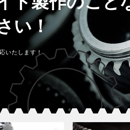
イド製作の
こと
さい！
応いたします！