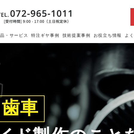
商品・サービス
特注ギヤ事例
技術提案事例
お役立ち情報
よ
・歯車