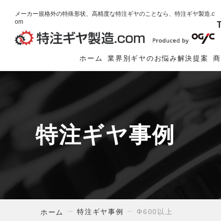
メーカー規格外の特殊形状、高精度な特注ギヤのことなら、特注ギヤ製造.c
om
ホーム
業界別ギヤのお悩み解決提案
特注ギヤ事例
特注ギヤ事例
Φ600以上
ホーム