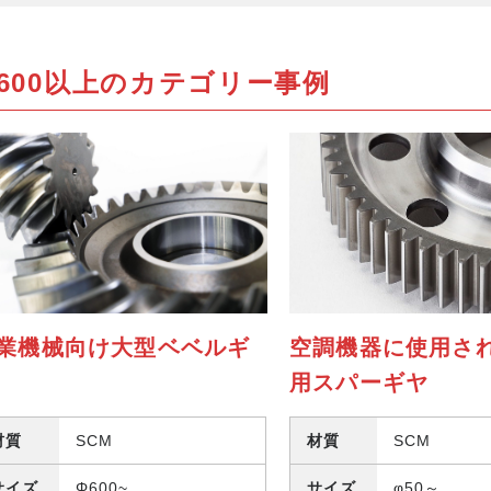
600以上のカテゴリー事例
業機械向け大型ベベルギ
空調機器に使用さ
用スパーギヤ
材質
SCM
材質
SCM
サイズ
Φ600~
サイズ
φ50～