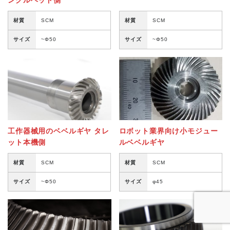
材質
SCM
材質
SCM
よくある質問
サイズ
~Φ50
サイズ
~Φ50
設備紹介
特注ギヤ製造の流れ
動画ライブラリ
工作器械用のベベルギヤ タレ
ロボット業界向け小モジュー
Instagram
ット本機側
ルベベルギヤ
材質
SCM
材質
SCM
工場見学
サイズ
~Φ50
サイズ
φ45
新着情報
お問い合わせ