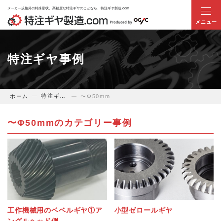
メーカー規格外の特殊形状、高精度な特注ギヤのことなら、特注ギヤ製造.com
ホーム
特注ギヤ事例
当サイトについて
特注ギヤ事例
ホーム
〜Φ50mm
業界別ギヤのお悩み解決提案
〜Φ50mmのカテゴリー事例
商品・サービス
特注ギヤ事例
技術提案事例
工作機械用のベベルギヤ①ア
小型ゼロールギヤ
お役立ち情報
ングルヘッド側