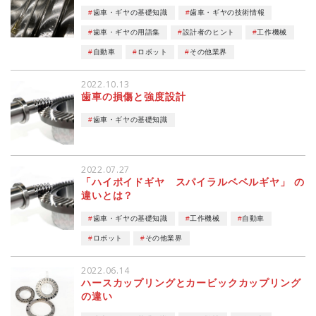
歯車・ギヤの基礎知識
歯車・ギヤの技術情報
技術資料ダウンロード
歯車・ギヤの用語集
設計者のヒント
工作機械
自動車
ロボット
その他業界
運営会社
サイトマップ
プライバシーポリシー
2022.10.13
歯車の損傷と強度設計
メニューを閉じる
歯車・ギヤの基礎知識
2022.07.27
「ハイポイドギヤ スパイラルベベルギヤ」 の
違いとは？
歯車・ギヤの基礎知識
工作機械
自動車
ロボット
その他業界
2022.06.14
ハースカップリングとカービックカップリング
の違い