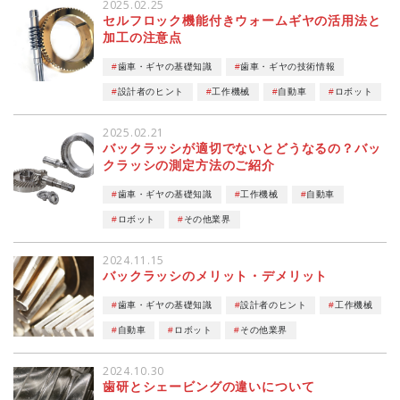
2025.02.25
セルフロック機能付きウォームギヤの活用法と
加工の注意点
よくある質問
歯車・ギヤの基礎知識
歯車・ギヤの技術情報
設備紹介
設計者のヒント
工作機械
自動車
ロボット
2025.02.21
特注ギヤ製造の流れ
バックラッシが適切でないとどうなるの？バッ
クラッシの測定方法のご紹介
動画ライブラリ
歯車・ギヤの基礎知識
工作機械
自動車
ロボット
その他業界
Instagram
2024.11.15
バックラッシのメリット・デメリット
工場見学
歯車・ギヤの基礎知識
設計者のヒント
工作機械
自動車
ロボット
その他業界
新着情報
2024.10.30
歯研とシェービングの違いについて
お問い合わせ