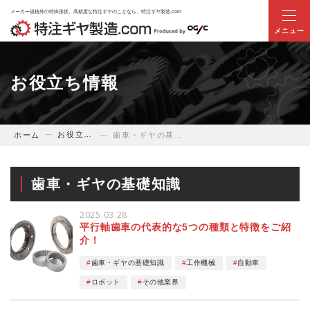
メーカー規格外の特殊形状、高精度な特注ギヤのことなら、特注ギヤ製造.com
ホーム
お役立ち情報
当サイトについて
お役立ち情報
ホーム
歯車・ギヤの基礎知識
業界別ギヤのお悩み解決提案
歯車・ギヤの基礎知識
商品・サービス
2025.03.28
特注ギヤ事例
平行軸歯車の代表的な5つの種類と特徴をご紹
介！
技術提案事例
歯車・ギヤの基礎知識
工作機械
自動車
ロボット
その他業界
お役立ち情報