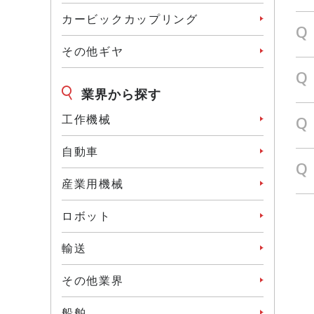
カービックカップリング
Q
その他ギヤ
Q
業界から探す
Q
工作機械
⾃動⾞
Q
産業⽤機械
ロボット
輸送
その他業界
船舶