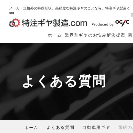
メーカー規格外の特殊形状、高精度な特注ギヤのことなら、特注ギヤ製造.c
om
ホーム
業界別ギヤのお悩み解決提案
よくある質問
よくある質問
自動車用ギヤ
歯研の
ホーム