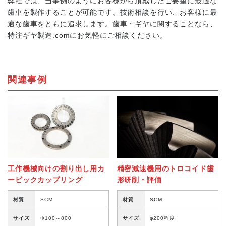
弊社では、当事例のようにお客様から頂戴したご要望に最適な
歯車を製作することが可能です。技術相談を行い、お客様に最
適な歯車をともに追求します。歯車・ギヤに関することなら、
特注ギヤ製造.comにお気軽にご相談ください。
関連事例
工作機械向けの割り出し用カ
精密減速機用のトロコイド歯
ービックカップリング
形研削・評価
材質
SCM
材質
SCM
サイズ
Φ100～800
サイズ
φ200程度