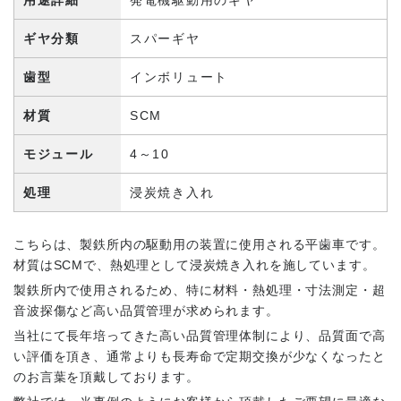
ギヤ分類
スパーギヤ
技術資料ダウンロード
歯型
インボリュート
運営会社
サイトマップ
プライバシーポリシー
材質
SCM
メニューを閉じる
モジュール
4～10
処理
浸炭焼き入れ
こちらは、製鉄所内の駆動用の装置に使用される平歯車です。
材質はSCMで、熱処理として浸炭焼き入れを施しています。
製鉄所内で使用されるため、特に材料・熱処理・寸法測定・超
音波探傷など高い品質管理が求められます。
当社にて長年培ってきた高い品質管理体制により、品質面で高
い評価を頂き、通常よりも長寿命で定期交換が少なくなったと
のお言葉を頂戴しております。