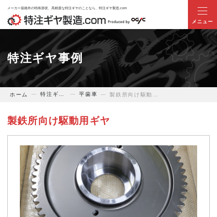
メーカー規格外の特殊形状、高精度な特注ギヤのことなら、特注ギヤ製造.com
ホーム
特注ギヤ事例
当サイトについて
特注ギヤ事例
平歯車
ホーム
製鉄所向け駆動用ギヤ
業界別ギヤのお悩み解決提案
製鉄所向け駆動用ギヤ
商品・サービス
特注ギヤ事例
技術提案事例
お役立ち情報