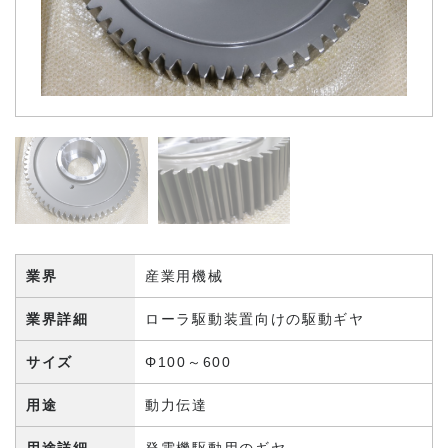
よくある質問
設備紹介
特注ギヤ製造の流れ
動画ライブラリ
Instagram
業界
産業用機械
業界詳細
ローラ駆動装置向けの駆動ギヤ
工場見学
サイズ
Φ100～600
新着情報
用途
動力伝達
お問い合わせ
用途詳細
発電機駆動用のギヤ