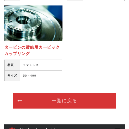
タービンの締結用カービック
カップリング
材質
ステンレス
サイズ
50～400
一覧に戻る