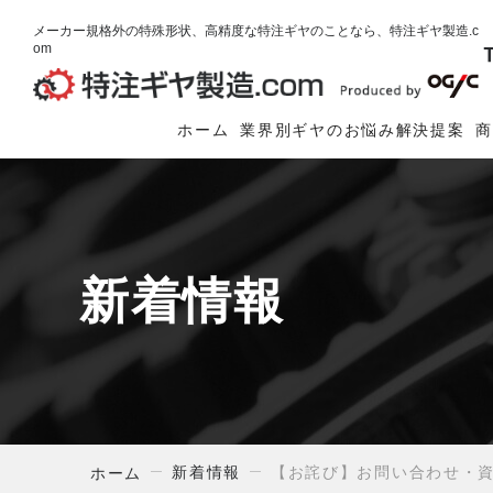
メーカー規格外の特殊形状、高精度な特注ギヤのことなら、特注ギヤ製造.c
om
ホーム
業界別ギヤのお悩み解決提案
新着情報
新着情報
【お詫び】お問い合わせ・
ホーム