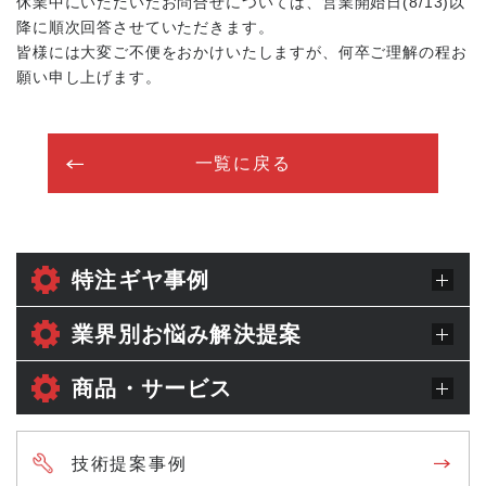
休業中にいただいたお問合せについては、営業開始日(8/13)以
降に順次回答させていただきます。
よくある質問
皆様には大変ご不便をおかけいたしますが、何卒ご理解の程お
願い申し上げます。
設備紹介
一覧に戻る
特注ギヤ製造の流れ
動画ライブラリ
特注ギヤ事例
Instagram
業界別お悩み解決提案
工場見学
商品・サービス
新着情報
技術提案事例
お問い合わせ