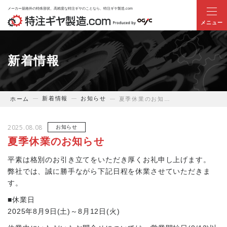
メーカー規格外の特殊形状、高精度な特注ギヤのことなら、特注ギヤ製造.com
ホーム
新着情報
当サイトについて
新着情報
お知らせ
ホーム
夏季休業のお知らせ
業界別ギヤのお悩み解決提案
2025.08.08
お知らせ
商品・サービス
夏季休業のお知らせ
平素は格別のお引き立てをいただき厚くお礼申し上げます。
特注ギヤ事例
弊社では、誠に勝手ながら下記日程を休業させていただきま
す。
技術提案事例
■休業日
2025年8月9日(土)～8月12日(火)
お役立ち情報