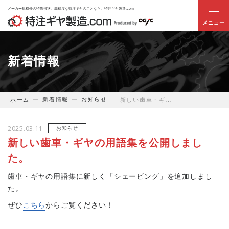
メーカー規格外の特殊形状、高精度な特注ギヤのことなら、特注ギヤ製造.com
ホーム
新着情報
当サイトについて
新着情報
お知らせ
ホーム
新しい歯車・ギヤの用語集を公開しました。
業界別ギヤのお悩み解決提案
2025.03.11
お知らせ
商品・サービス
新しい歯車・ギヤの用語集を公開しまし
た。
特注ギヤ事例
歯車・ギヤの用語集に新しく「シェービング」を追加しまし
た。
技術提案事例
ぜひ
こちら
からご覧ください！
お役立ち情報