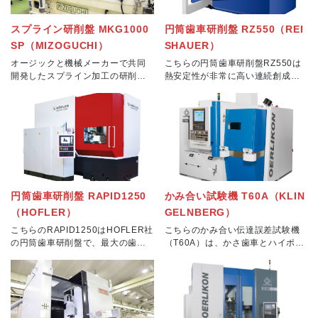
スプライン研削盤 MKG1000
円筒歯車研削盤 RZ550（REI
SP（MIZOGUCHI）
SHAUER）
オージックと機械メーカーで共同
こちらの円筒歯車研削盤RZ550は
開発したスプライン加工の研削盤
熱安定性が非常に高い連続創成歯
です。スプライン研削盤を制作す
車研削盤です。最大外径Φ560、ス
るにあたり我社のノウハウを詰め
トローク300mm、モジュールは10
込んだ専用機として製造していま
mmと他にご紹介した円筒歯車研削
す。軸長1000mmまで対応し、特
盤と比べると中型の研削盤となり
に、工作機械に求
ます
円筒歯車研削盤 RAPID1250
かみ合い試験機 T60A（KLIN
（HOFLER）
GELNBERG）
こちらのRAPID1250はHOFLER社
こちらのかみ合い伝達誤差試験機
の円筒歯車研削盤で、最大の歯車
（T60A）は、かさ歯車とハイポイ
外径がΦ1,250、加工ストロークは
ドギヤのかみ合い試験機となりま
1,000mm、モジュールは最大で35
す。日本国内でも保有台数が少な
という仕様です。 研削盤ではトポ
く、オージック調べでは日本国内
ロジーのチェックが難
でも数台の設備となります。トル
クをかけてかみ合