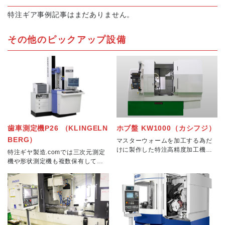
特注ギア事例記事はまだありません。
技術資料ダウンロード
その他のピックアップ設備
運営会社
サイトマップ
プライバシーポリシー
メニューを閉じる
歯車測定機P26 （KLINGELN
ホブ盤 KW1000（カシフジ）
BERG）
マスターウォームを加工する為だ
けに製作した特注高精度加工機で
特注ギヤ製造.comでは三次元測定
す。マスターウォームを加工する
機や形状測定機も複数保有してい
上でこの機械自身のマスターウォ
ますが、歯車専用の検査機も5台保
ーム精度を極限まで高めて製作し
有しております。こちらのKLINGE
ております。我社にもおいても、
LNBERGのPシリーズは歯車測定
マスターウォームの加
において世界標準機とされており
高精