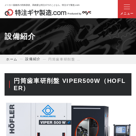
メーカー規格外の特殊形状、高精度な特注ギヤのことなら、特注ギヤ製造.com
ホーム
設備紹介
当サイトについて
設備紹介
ホーム
円筒歯車研削盤 VIPER500W（HOFLER）
業界別ギヤのお悩み解決提案
円筒歯車研削盤 VIPER500W（HOFL
商品・サービス
ER）
特注ギヤ事例
技術提案事例
お役立ち情報