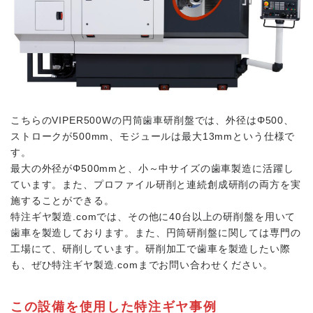
よくある質問
設備紹介
特注ギヤ製造の流れ
こちらのVIPER500Wの円筒歯車研削盤では、外径はΦ500、
ストロークが500mm、モジュールは最大13mmという仕様で
動画ライブラリ
す。
最大の外径がΦ500mmと、小～中サイズの歯車製造に活躍し
ています。また、プロファイル研削と連続創成研削の両方を実
Instagram
施することができる。
特注ギヤ製造.comでは、その他に40台以上の研削盤を用いて
工場見学
歯車を製造しております。また、円筒研削盤に関しては専門の
工場にて、研削しています。研削加工で歯車を製造したい際
も、ぜひ特注ギヤ製造.comまでお問い合わせください。
新着情報
この設備を使用した特注ギヤ事例
お問い合わせ