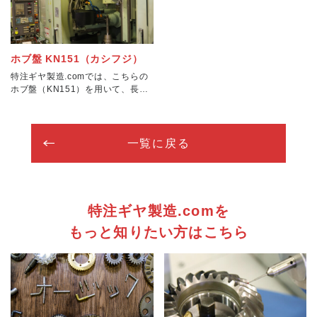
が見込めます。
ホブ盤 KN151（カシフジ）
特注ギヤ製造.comでは、こちらの
ホブ盤（KN151）を用いて、長尺
の軸物ギヤ、乗用車用T/Mギヤ、小
型減速機ギヤ、二輪車用ギヤ等の
歯切り加工を行っています。こち
らのNCホブ盤では、加工が難しい
一覧に戻る
長尺の
特注ギヤ製造.comを
もっと知りたい方はこちら