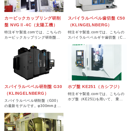
カービックカップリング研削
スパイラルベベル歯切盤 C50
盤 NVGⅡ-4C（太陽工機）
（KLINGELNBERG）
特注ギヤ製造.comでは、こちらの
特注ギヤ製造.comでは、こちらの
カービックカップリング研削盤（N
スパイラルベベルギヤ歯切盤（C5
VGⅡ-4C）を用いて、主にカップ
0）を用いて、スパイラルベベル、
リングの歯研削を行っています。
ハイポイドギヤの歯切加工を行っ
当設備は、高剛性で高精度な砥石
ています。当設備は、ドライ切削
スピンドルを搭載しているため、
加工とウエット切削加工が可能な
高精度加工
ように専用設
スパイラルベベル研削盤 G30
ホブ盤 KE251（カシフジ）
（KLINGELNBERG）
特注ギヤ製造.comでは、こちらの
ホブ盤（KE251)を用いて、 乗用
スパイラルベベル研削盤（G30）
車用T/M大型ギヤ、トラック用ギ
の最新モデルです。φ300mmまで
ヤ、 ファイナルリングギヤ、二輪
のスパイラルベベル、ハイポイド
車用ギヤ等の歯切り加工を行って
ギヤの歯面研削加工に力を発揮し
います。当設備の特徴は、圧倒的
ます。従来機よりも、高速・重研
な機能
削を可能としており生産性の向上