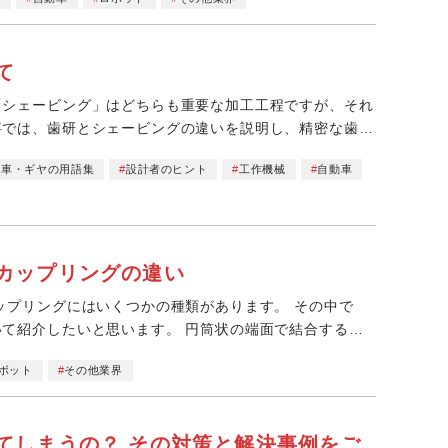
て
「シェービング」はどちらも重要な加工工程ですが、それ
事では、歯研とシェービングの違いを説明し、精密な歯車
歯車・ギヤの用語集
設計者のヒント
工作機械
自動車
カップリングの違い
リングにはいくつかの種類があります。 その中で
思います。 円筒状の端面で結合するカ
ボット
その他業界
てしまうの？ その対策と解決事例をご