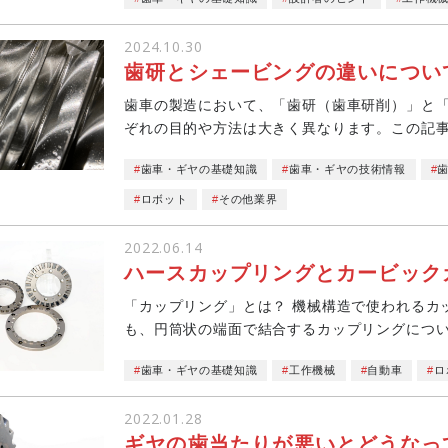
2024.10.30
歯研とシェービングの違いについ
歯車の製造において、「歯研（歯車研削）」と
ぞれの目的や方法は大きく異なります。この記
加工を求める...
歯車・ギヤの基礎知識
歯車・ギヤの技術情報
ロボット
その他業界
2022.06.14
ハースカップリングとカービック
「カップリング」とは？ 機械構造で使われるカップ
も、円筒状の端面で結合するカップリングについて紹介したいと
ップリン...
歯車・ギヤの基礎知識
工作機械
自動車
ロ
2022.01.28
ギヤの歯当たりが悪いとどうなっ