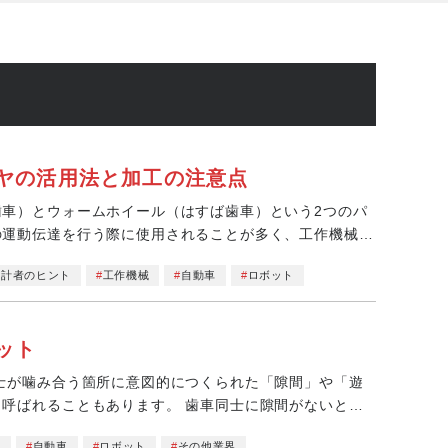
ヤの活用法と加工の注意点
車）とウォームホイール（はすば歯車）という2つのパ
の運動伝達を行う際に使用されることが多く、工作機械や
設計者のヒント
工作機械
自動車
ロボット
ット
士が噛み合う箇所に意図的につくられた「隙間」や「遊
呼ばれることもあります。 歯車同士に隙間がないと、
械
自動車
ロボット
その他業界