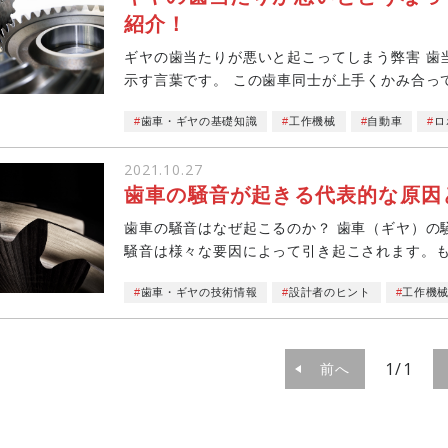
紹介！
ギヤの歯当たりが悪いと起こってしまう弊害 歯
示す言葉です。 この歯車同士が上手くかみ合っ
が悪い状態だ...
歯車・ギヤの基礎知識
工作機械
自動車
ロ
2021.10.27
歯車の騒音が起きる代表的な原因
歯車の騒音はなぜ起こるのか？ 歯車（ギヤ）の騒音
騒音は様々な要因によって引き起こされます。
ば、...
歯車・ギヤの技術情報
設計者のヒント
工作機
1/1
前へ