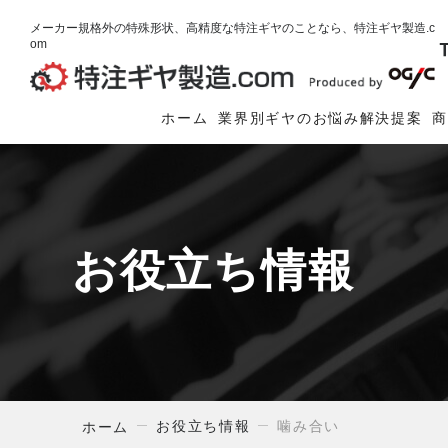
メーカー規格外の特殊形状、高精度な特注ギヤのことなら、特注ギヤ製造.c
om
ホーム
業界別ギヤのお悩み解決提案
お役立ち情報
お役立ち情報
噛み合い
ホーム