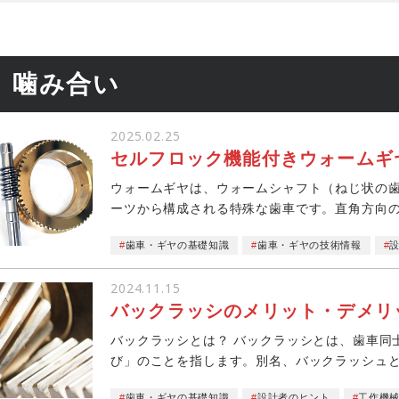
噛み合い
2025.02.25
セルフロック機能付きウォームギ
ウォームギヤは、ウォームシャフト（ねじ状の歯
ーツから構成される特殊な歯車です。直角方向
輸送機器の...
歯車・ギヤの基礎知識
歯車・ギヤの技術情報
2024.11.15
バックラッシのメリット・デメリ
バックラッシとは？ バックラッシとは、歯車同
び」のことを指します。別名、バックラッシュと
回転運動の伝...
歯車・ギヤの基礎知識
設計者のヒント
工作機